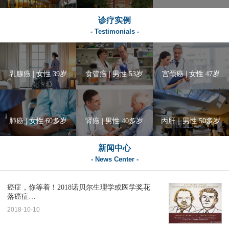
诊疗实例
- Testimonials -
乳腺癌 | 女性 39岁
食管癌 | 男性 53岁
宫颈癌 | 女性 47岁
肺癌 | 女性 60多岁
肾癌 | 男性 40多岁
丙肝｜男性 50多岁
新闻中心
- News Center -
癌症，你等着！2018诺贝尔生理学或医学奖花
落癌症…
2018-10-10