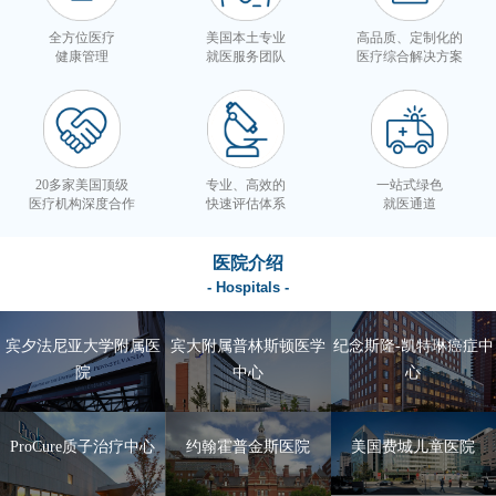
全方位医疗
美国本土专业
高品质、定制化的
健康管理
就医服务团队
医疗综合解决方案
20多家美国顶级
专业、高效的
一站式绿色
医疗机构深度合作
快速评估体系
就医通道
医院介绍
- Hospitals -
宾夕法尼亚大学附属医
宾大附属普林斯顿医学
纪念斯隆-凯特琳癌症中
院
中心
心
ProCure质子治疗中心
约翰霍普金斯医院
美国费城儿童医院