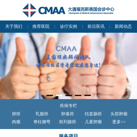
关于我们
推荐医院
诊疗实例
前沿医讯
新闻动态
疾病专栏
肺癌
乳腺癌
卵巢癌
结直肠癌
头部肿瘤
肉瘤
脊柱侧弯
前列腺癌
儿童肿瘤
更多>>
服务项目