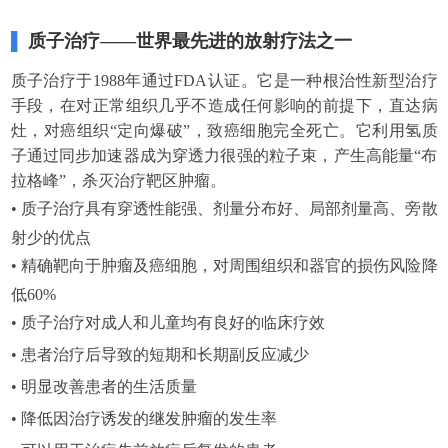
▌
质子治疗——世界最先进的放射疗法之一
质子治疗于1988年通过FDA认证。它是一种根治性新型治疗
手段，在对正常组织几乎不造成任何影响的前提下，直达病
灶，对癌组织“定向爆破”，致癌细胞完全死亡。它利用氢质
子通过同步加速器成为穿透力很强的粒子束，产生高能量“布
拉格峰”，杀灭治疗靶区肿瘤。
•
质子治疗具有穿透性能强、剂量分布好、局部剂量高、旁散
射少的优点
•
精确靶向于肿瘤及癌细胞，对周围组织和器官的损伤风险降
低60%
•
质子治疗对成人和儿童均有良好的临床疗效
•
患者治疗后导致的短期和长期副反应减少
•
明显改善患者的生活质量
•
降低因治疗诱发的继发肿瘤的发生率