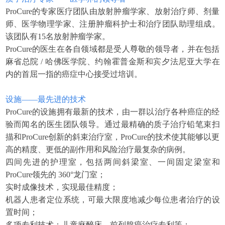
ProCure的专家医疗团队由放射肿瘤学家、放射治疗师、剂量
师、医学物理学家、注册肿瘤科护士和治疗团队助理组成。
该团队有15名放射肿瘤学家。
ProCure的医生在各自领域都是受人尊敬的领导者，并在包括
麻省总院 / 哈佛医学院、约翰霍普金斯和宾夕法尼亚大学在
内的首屈一指的癌症中心接受过培训。
设施——最先进的技术
ProCure的设施拥有最新的技术，由一群以治疗各种癌症的经
验而闻名的医生团队领导。通过最精确的质子治疗铅笔束扫
描和ProCure创新的斜束治疗室，ProCure的技术使其能够以更
高的精度、更低的副作用和风险治疗最复杂的病例。
四间先进的护理室，包括两间斜梁室、一间固定梁室和
ProCure领先的 360°龙门室；
实时成像技术，实现最佳精度；
机器人患者定位系统，可最大限度地减少每位患者治疗的设
置时间；
多项专利技术：儿童麻醉床、前列腺癌治疗专利等；