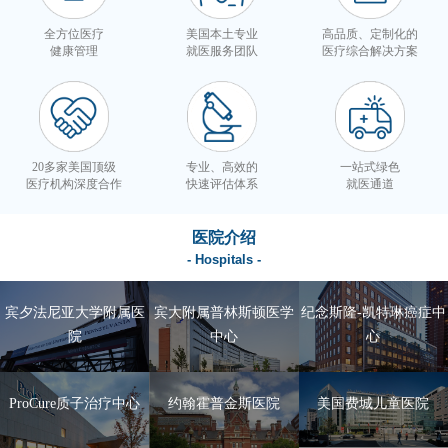
全方位医疗
美国本土专业
高品质、定制化的
健康管理
就医服务团队
医疗综合解决方案
20多家美国顶级
专业、高效的
一站式绿色
医疗机构深度合作
快速评估体系
就医通道
医院介绍
- Hospitals -
宾夕法尼亚大学附属医
宾大附属普林斯顿医学
纪念斯隆-凯特琳癌症中
院
中心
心
ProCure质子治疗中心
约翰霍普金斯医院
美国费城儿童医院