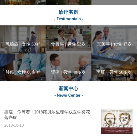
诊疗实例
- Testimonials -
乳腺癌 | 女性 39岁
食管癌 | 男性 53岁
宫颈癌 | 女性 47岁
肺癌 | 女性 60多岁
肾癌 | 男性 40多岁
丙肝｜男性 50多岁
新闻中心
- News Center -
癌症，你等着！2018诺贝尔生理学或医学奖花
落癌症…
2018-10-10