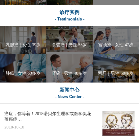
诊疗实例
- Testimonials -
乳腺癌 | 女性 39岁
食管癌 | 男性 53岁
宫颈癌 | 女性 47岁
肺癌 | 女性 60多岁
肾癌 | 男性 40多岁
丙肝｜男性 50多岁
新闻中心
- News Center -
癌症，你等着！2018诺贝尔生理学或医学奖花
落癌症…
2018-10-10