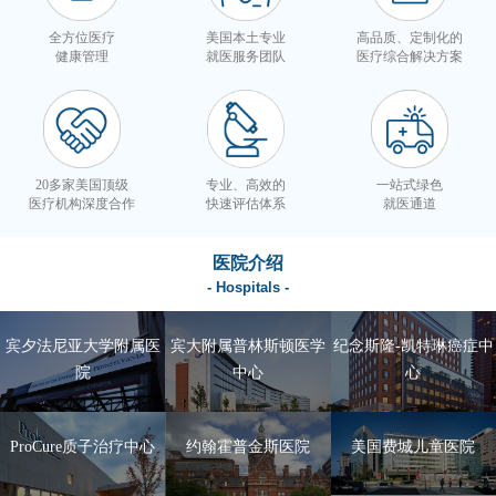
全方位医疗
美国本土专业
高品质、定制化的
健康管理
就医服务团队
医疗综合解决方案
20多家美国顶级
专业、高效的
一站式绿色
医疗机构深度合作
快速评估体系
就医通道
医院介绍
- Hospitals -
宾夕法尼亚大学附属医
宾大附属普林斯顿医学
纪念斯隆-凯特琳癌症中
院
中心
心
ProCure质子治疗中心
约翰霍普金斯医院
美国费城儿童医院