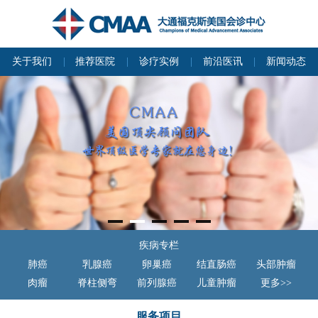
关于我们
推荐医院
诊疗实例
前沿医讯
新闻动态
疾病专栏
肺癌
乳腺癌
卵巢癌
结直肠癌
头部肿瘤
肉瘤
脊柱侧弯
前列腺癌
儿童肿瘤
更多>>
服务项目