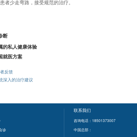
患者少走弯路，接受规范的治疗。
诊断
属的私人健康体验
国就医方案
患者反馈
统深入的治疗建议
联系我们
诊
咨询电话：18501373007
科会诊
中国总部：